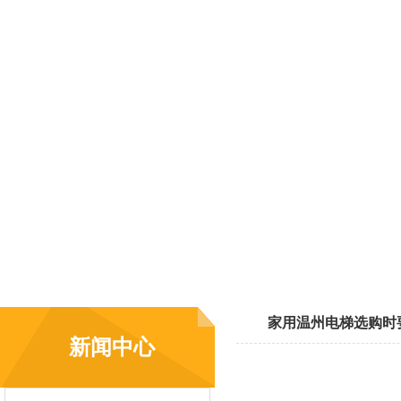
家用温州电梯选购时
新闻中心