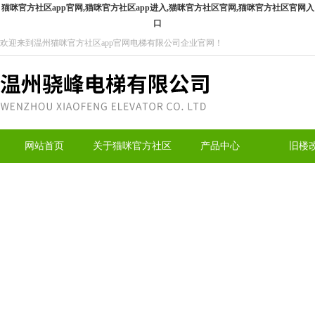
猫咪官方社区app官网,猫咪官方社区app进入,猫咪官方社区官网,猫咪官方社区官网入
口
欢迎来到温州猫咪官方社区app官网电梯有限公司企业官网！
网站首页
关于猫咪官方社区
产品中心
旧楼
APP官网