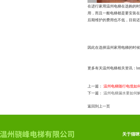
在进行家用温州电梯在选购的时候
用，而且一般电梯都是要安装在
后期维护的费用也不低，目前还
因此在选择温州家用电梯的时候，
更多有关温州电梯相关资讯：http://w
上一篇：
温州电梯随行电缆如何
下一篇：
温州电梯漏水要如何解
返回到上一页
关于猫咪