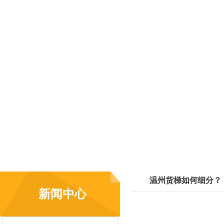
温州货梯如何细分？
新闻中心