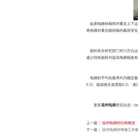
如果电梯轿厢和对重在上下运行时重量
将电梯对重也随轿厢内载荷变化而相
国外有关研究部门对15万台运行中的
减少待机能耗对提高电梯能效有显着
电梯的平均负载率约为额定载荷的2
0.35、能源再生装置取0.2
更多
温州电梯
资讯点击：
ht
上一篇：
温州电梯的结构概述
下一篇：
温州电梯的维修工作