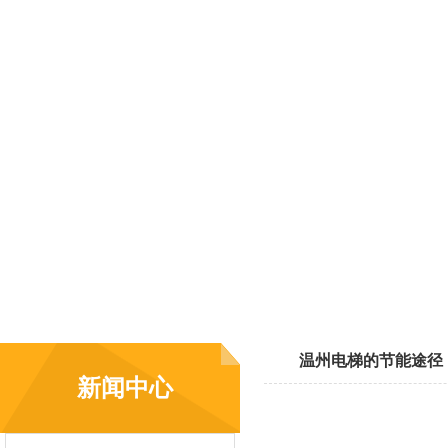
温州电梯的节能途径
新闻中心